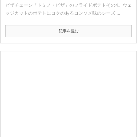
ピザチェーン「ドミノ・ピザ」のフライドポテトその4。ウェ
ッジカットのポテトにコクのあるコンソメ味のシーズ ...
記事を読む