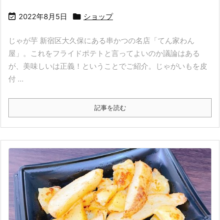


2022年8月5日
ショップ
じゃが芋 新宿区大久保にある串かつの名店「てん家わん
屋」。これをフライドポテトと言ってよいのか議論はある
が、美味しいは正義！ということでご紹介。じゃがいもを皮
付 ...
記事を読む