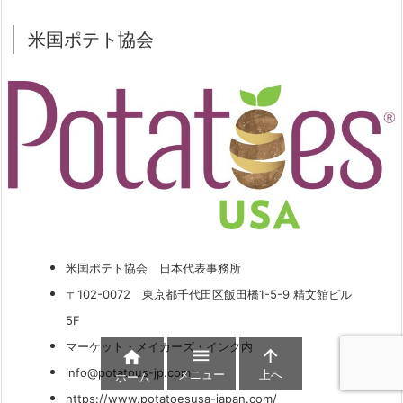
米国ポテト協会
米国ポテト協会 日本代表事務所
〒102-0072 東京都千代田区飯田橋1-5-9 精文館ビル
5F
マーケット・メイカーズ・インク内



info@potatous-jp.com
メニュー
上へ
ホーム
https://www.potatoesusa-japan.com/