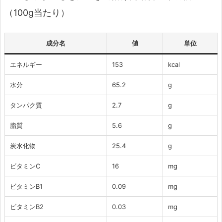
（100g当たり）
成分名
値
単位
エネルギー
153
kcal
水分
65.2
g
タンパク質
2.7
g
脂質
5.6
g
炭水化物
25.4
g
ビタミンC
16
mg
ビタミンB1
0.09
mg
ビタミンB2
0.03
mg