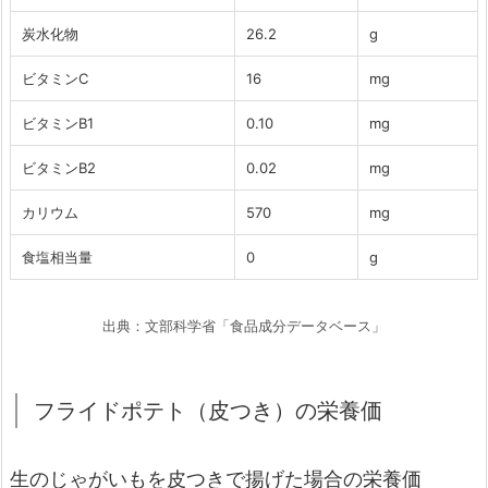
炭水化物
26.2
g
ビタミンC
16
mg
ビタミンB1
0.10
mg
ビタミンB2
0.02
mg
カリウム
570
mg
食塩相当量
0
g
出典：文部科学省「食品成分データベース」
フライドポテト（皮つき）の栄養価
生のじゃがいもを皮つきで揚げた場合の栄養価