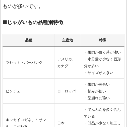
ものが多いです。
■じゃがいもの品種別特徴
品種
主産地
特徴
・果肉が白く芽が浅い
アメリカ、
・水分量が少なく固形
ラセット・バーバンク
カナダ
分が多い
・サイズが大きい
・果肉が黄色い
ビンチェ
ヨーロッパ
・甘みが強い
・型崩れに強い
・でんぷんを多く含ん
でいる
ホッカイコガネ、ムサマ
日本
・凹凸が少なく加工し
ル、こがね丸