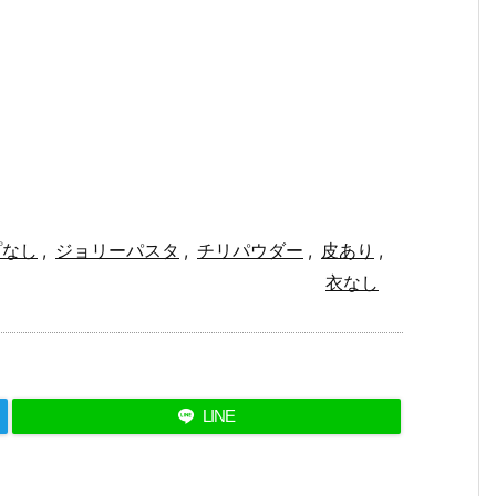
プなし
,
ジョリーパスタ
,
チリパウダー
,
皮あり
,
衣なし
LINE