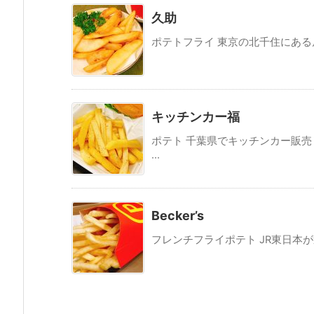
久助
ポテトフライ 東京の北千住にある居
キッチンカー福
ポテト 千葉県でキッチンカー販
...
Becker’s
フレンチフライポテト JR東日本が運