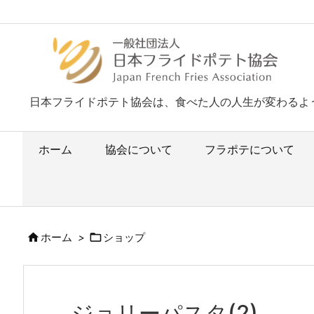
日本フライドポテト協会は、食べた人の人生が変わるよ
ホーム
協会について
フラポテについて


ホーム
>
ショップ
ジョリーパスタ(2)