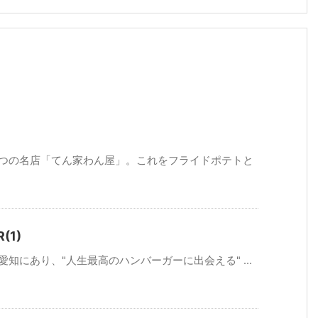
かつの名店「てん家わん屋」。これをフライドポテトと
(1)
知にあり、"人生最高のハンバーガーに出会える" ...