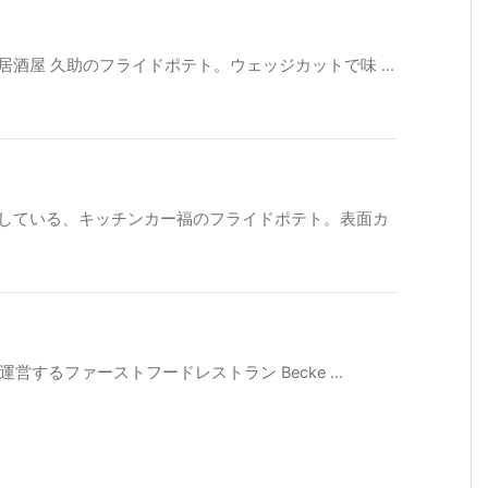
酒屋 久助のフライドポテト。ウェッジカットで味 ...
売している、キッチンカー福のフライドポテト。表面カ
営するファーストフードレストラン Becke ...