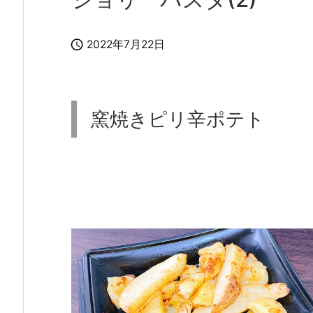

2022年7月22日
窯焼きピリ辛ポテト