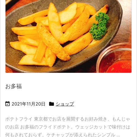
お多福


2021年11月20日
ショップ
ポテトフライ 東京都でお店を展開するお好み焼き、もんじゃ
のお店 お多福のフライドポテト。ウェッジカットで味付けは
何もされておらず、ケチャップが添えられたシンプル ...