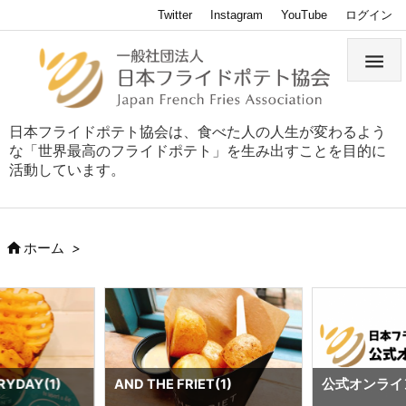
Twitter
Instagram
YouTube
ログイン

日本フライドポテト協会は、食べた人の人生が変わるよう
な「世界最高のフライドポテト」を生み出すことを目的に
活動しています。

ホーム
>
RYDAY(1)
AND THE FRIET(1)
公式オンライ