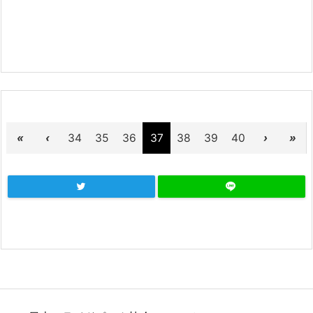
«
‹
34
35
36
37
38
39
40
›
»