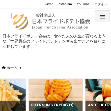
Twitter
Instagram
YouTube
ログイン

日本フライドポテト協会は、食べた人の人生が変わるよう
な「世界最高のフライドポテト」を生み出すことを目的に
活動しています。

ホーム
>
RYDAY(1)
AND THE FRIET(1)
公式オンライ