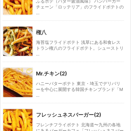
ふるポテ（バター醤油風味） ハンバーガー
チェーン「ロッテリア」のフライドポテトの
...
権八
海苔塩フライドポテト 浅草にある和食レス
トラン権八のフライドポテト。シューストリ
...
Mr.チキン(2)
ハニーバターポテト 東京・埼玉でデリバリ
ーを中心に展開する韓国チキンブランド「M
...
フレッシュネスバーガー(2)
フレンチフライポテト 北海道〜九州の各地
にあるバーガーカフェ「フレッシュネスバー