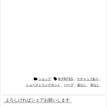

ショップ

B-FRITES
,
ケチャップあり
,
シューストリングカット
,
ハーブ
,
皮なし
,
衣なし
よろしければシェアお願いします