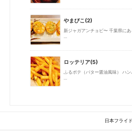
やまびこ(2)
新ジャガアンチョビ〜 千葉県に
...
ロッテリア(5)
ふるポテ（バター醤油風味） ハ
...
日本フライ