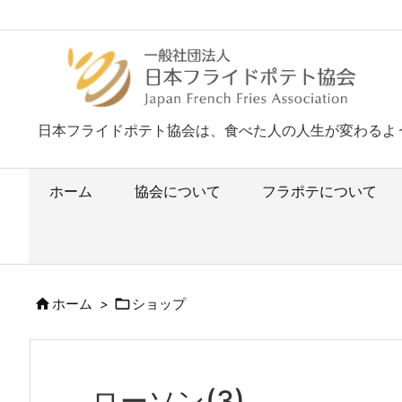
日本フライドポテト協会は、食べた人の人生が変わるよ
ホーム
協会について
フラポテについて


ホーム
>
ショップ
ローソン(3)