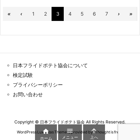
«
‹
1
2
3
4
5
6
7
›
»
日本フライドポテト協会について
検定試験
プライバシーポリシー
お問い合わせ
Copyright ©
日本フライドポテト協会
All Rights Reserved.



WordPress Luxeritas Theme is provided by "
Thought is free
".
メニュー
上へ
ホーム