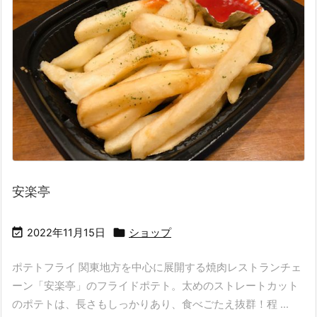
安楽亭


2022年11月15日
ショップ
ポテトフライ 関東地方を中心に展開する焼肉レストランチェ
ーン「安楽亭」のフライドポテト。太めのストレートカット
のポテトは、長さもしっかりあり、食べごたえ抜群！程 ...