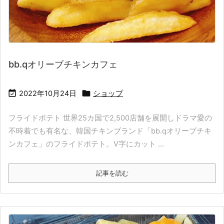
bb.qオリーブチキンカフェ


2022年10月24日
ショップ
フライドポテト 世界25カ国で2,500店舗を展開しドラマ愛の
不時着でも有名な、韓国チキンブランド「bb.qオリーブチキ
ンカフェ」のフライドポテト。V字にカット ...
記事を読む