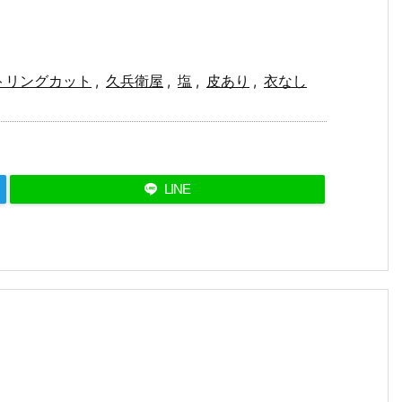
トリングカット
,
久兵衛屋
,
塩
,
皮あり
,
衣なし
LINE