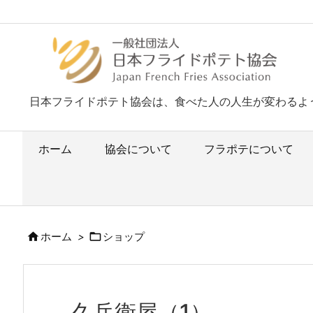
日本フライドポテト協会は、食べた人の人生が変わるよ
ホーム
協会について
フラポテについて


ホーム
>
ショップ
久兵衛屋（1）