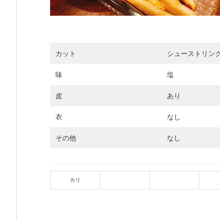
カット
シューストリン
味
塩
皮
あり
衣
なし
その他
なし
カリ