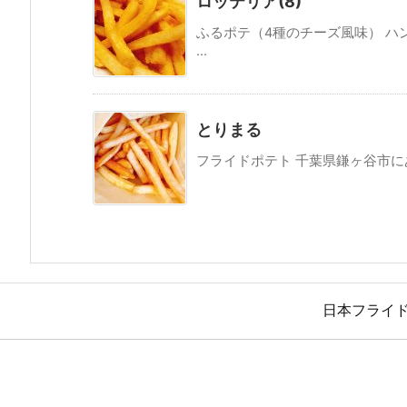
ロッテリア(8)
ふるポテ（4種のチーズ風味） 
...
とりまる
フライドポテト 千葉県鎌ヶ谷市にあ
日本フライ