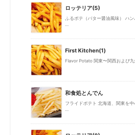
ロッテリア(5)
ふるポテ（バター醤油風味） ハ
...
First Kitchen(1)
Flavor Potato 関東〜関西および九
和食処とんでん
フライドポテト 北海道、関東を
...