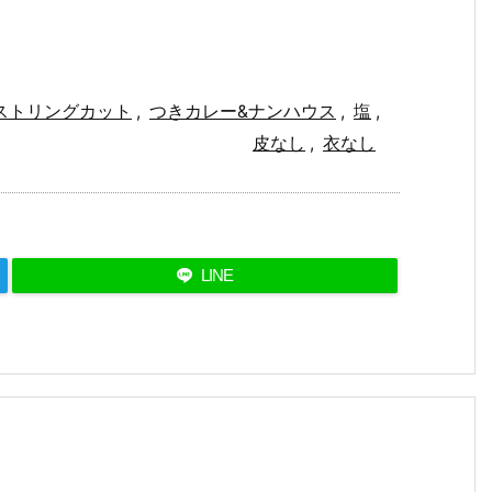
ストリングカット
,
つきカレー&ナンハウス
,
塩
,
皮なし
,
衣なし
LINE