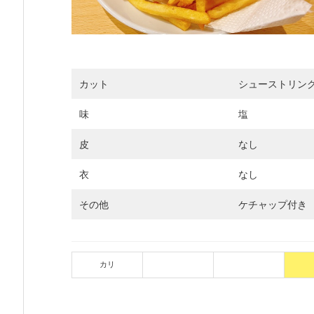
カット
シューストリン
味
塩
皮
なし
衣
なし
その他
ケチャップ付き
カリ