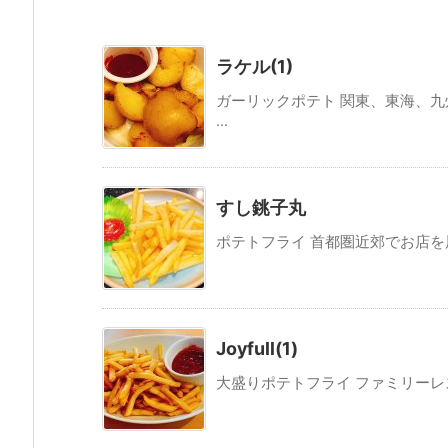
ラケル(1)
ガーリックポテト 関東、東海、
...
すし銚子丸
ポテトフライ 首都圏近郊でお店を展
Joyfull(1)
大盛りポテトフライ ファミリーレス