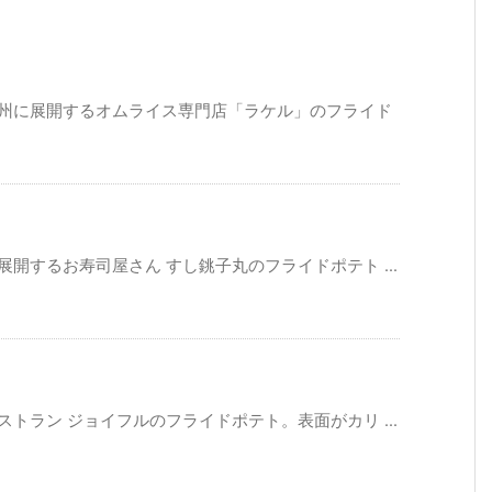
九州に展開するオムライス専門店「ラケル」のフライド
開するお寿司屋さん すし銚子丸のフライドポテト ...
トラン ジョイフルのフライドポテト。表面がカリ ...