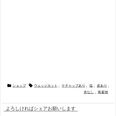

ショップ

ウェッジカット
,
ケチャップあり
,
塩
,
皮あり
,
衣なし
,
鳥宴地
よろしければシェアお願いします