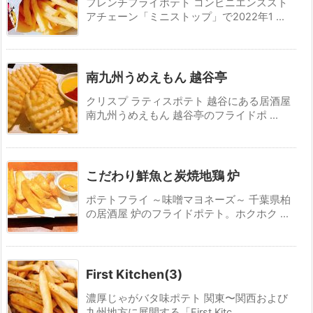
フレンチフライポテト コンビニエンススト
アチェーン「ミニストップ」で2022年1 ...
南九州うめえもん 越谷亭
クリスプ ラティスポテト 越谷にある居酒屋
南九州うめえもん 越谷亭のフライドポ ...
こだわり鮮魚と炭焼地鶏 炉
ポテトフライ ～味噌マヨネーズ～ 千葉県柏
の居酒屋 炉のフライドポテト。ホクホク ...
First Kitchen(3)
濃厚じゃがバタ味ポテト 関東〜関西および
九州地方に展開する「First Kitc ...