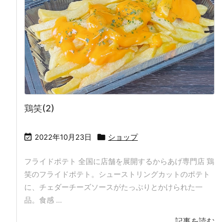
鶏笑(2)


2022年10月23日
ショップ
フライドポテト 全国に店舗を展開するからあげ専門店 鶏
笑のフライドポテト。シューストリングカットのポテト
に、チェダーチーズソースがたっぷりとかけられた一
品。食感 ...
記事を読む