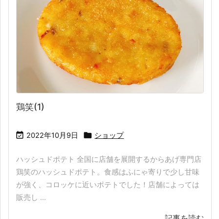
鶏笑(1)


2022年10月9日
ショップ
ハッシュドポテト 全国に店舗を展開するからあげ専門店
鶏笑のハッシュドポテト。食感はふにゃ寄りで少し甘味
が強く、コロッケに近いポテトでした！店舗によっては
販売し ...
記事を読む