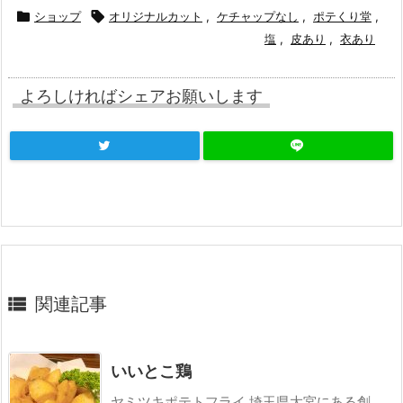

ショップ

オリジナルカット
,
ケチャップなし
,
ポテくり堂
,
塩
,
皮あり
,
衣あり
よろしければシェアお願いします

関連記事
いいとこ鶏
ヤミツキポテトフライ 埼玉県大宮にある創