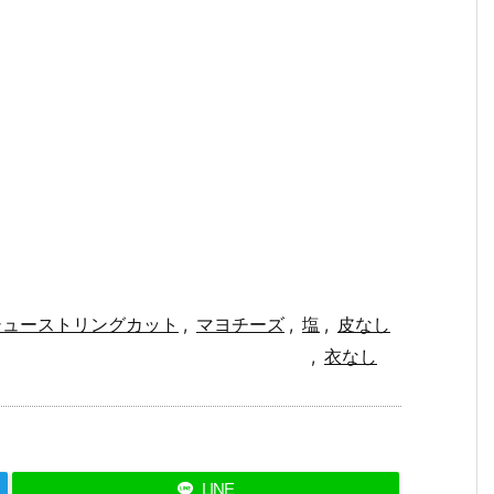
シューストリングカット
,
マヨチーズ
,
塩
,
皮なし
,
衣なし
LINE