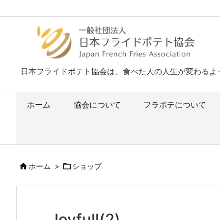
日本フライドポテト協会は、食べた人の人生が変わるよ
ホーム
協会について
フラポテについて


ホーム
>
ショップ
Joyfull(2)