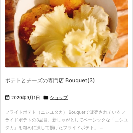
ポテトとチーズの専門店 Bouquet(3)


2020年9月1日
ショップ
フライドポテト（ニシユタカ） Bouquetで販売されているフ
ライドポテトの3品目。新じゃがとしてベーシックな「ニシユ
タカ」を粗めに潰して揚げたフライドポテト。 ...