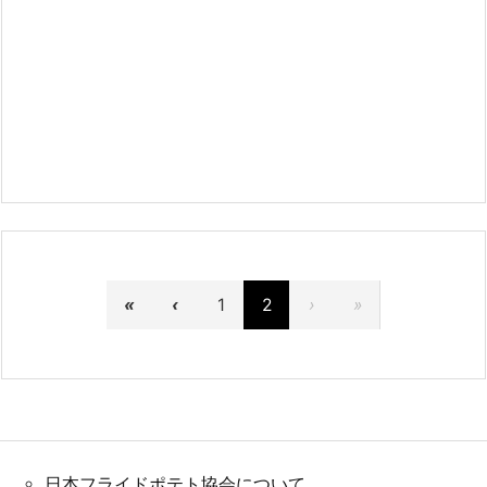
«
‹
1
2
›
»
日本フライドポテト協会について