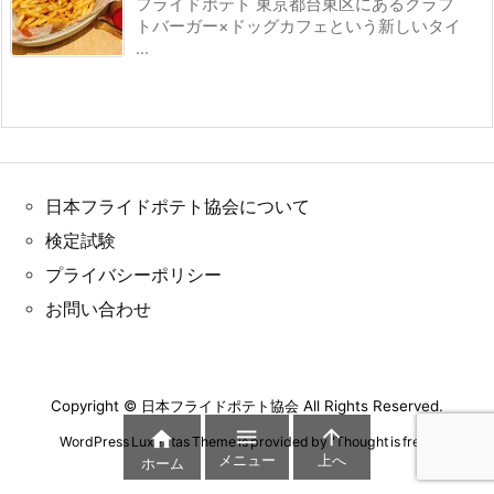
フライドポテト 東京都台東区にあるクラフ
トバーガー×ドッグカフェという新しいタイ
...
日本フライドポテト協会について
検定試験
プライバシーポリシー
お問い合わせ
Copyright ©
日本フライドポテト協会
All Rights Reserved.



WordPress Luxeritas Theme is provided by "
Thought is free
".
メニュー
上へ
ホーム