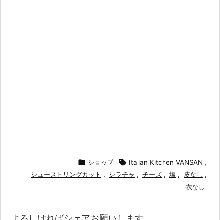

ショップ

Italian Kitchen VANSAN
,
シューストリングカット
,
シラチャ
,
チーズ
,
塩
,
皮なし
,
衣なし
よろしければシェアお願いします