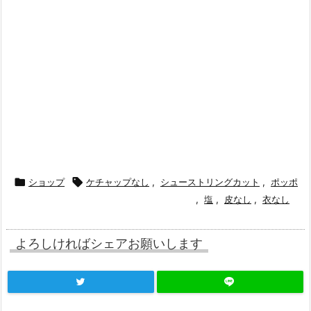

ショップ

ケチャップなし
,
シューストリングカット
,
ポッポ
,
塩
,
皮なし
,
衣なし
よろしければシェアお願いします