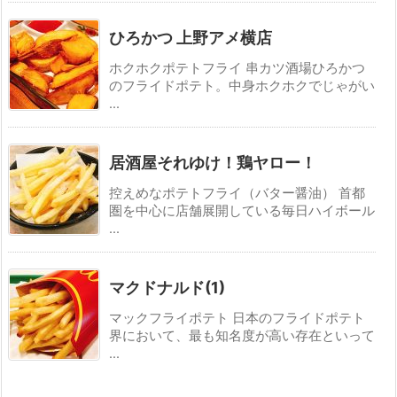
ひろかつ 上野アメ横店
ホクホクポテトフライ 串カツ酒場ひろかつ
のフライドポテト。中身ホクホクでじゃがい
...
居酒屋それゆけ！鶏ヤロー！
控えめなポテトフライ（バター醤油） 首都
圏を中心に店舗展開している毎日ハイボール
...
マクドナルド(1)
マックフライポテト 日本のフライドポテト
界において、最も知名度が高い存在といって
...