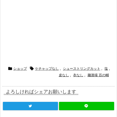

ショップ

ケチャップなし
,
シューストリングカット
,
塩
,
皮なし
,
衣なし
,
麺酒場 百の輔
よろしければシェアお願いします