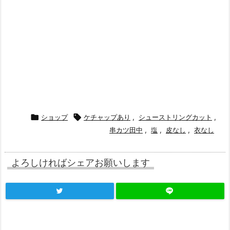

ショップ

ケチャップあり
,
シューストリングカット
,
串カツ田中
,
塩
,
皮なし
,
衣なし
よろしければシェアお願いします