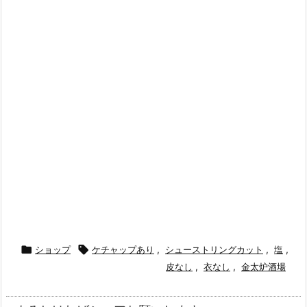

ショップ

ケチャップあり
,
シューストリングカット
,
塩
,
皮なし
,
衣なし
,
金太炉酒場