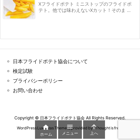
Xフライドポテト ミニストップのフライドポ
テト。他では味わえないXカット！そのま ...
日本フライドポテト協会について
検定試験
プライバシーポリシー
お問い合わせ
Copyright ©
日本フライドポテト協会
All Rights Reserved.



WordPress Luxeritas Theme is provided by "
Thought is free
".
メニュー
上へ
ホーム