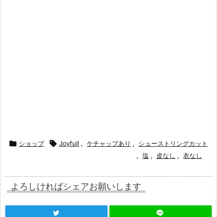

ショップ

Joyfull
,
ケチャップあり
,
シューストリングカット
,
塩
,
皮なし
,
衣なし
よろしければシェアお願いします