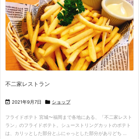
不二家レストラン


2021年9月7日
ショップ
フライドポテト 宮城〜福岡まで各地にある、「不二家レスト
ラン」のフライドポテト。シューストリングカットのポテト
は、カリッとした部分とふにゃっとした部分がありどち ...